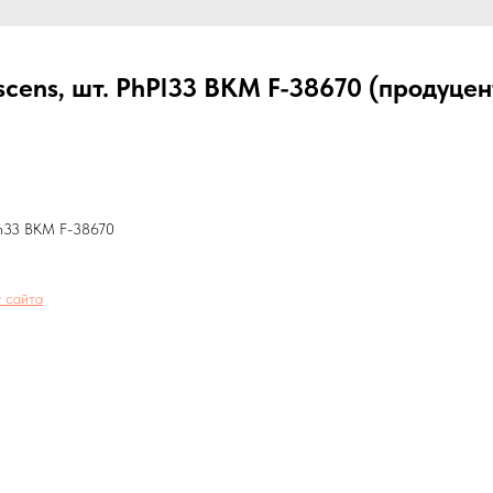
escens, шт. PhPl33 ВКМ F-38670 (продуце
lPh33 ВКМ F-38670
 сайта