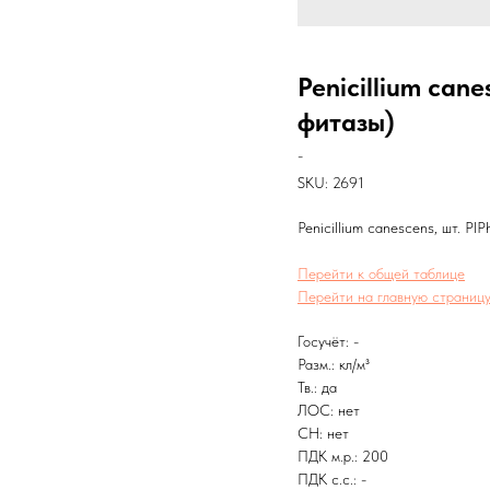
Penicillium can
фитазы)
-
SKU:
2691
Penicillium canescens, шт. P
Перейти к общей таблице
Перейти на главную страницу
Госучёт: -
Разм.: кл/м³
Тв.: да
ЛОС: нет
CH: нет
ПДК м.р.: 200
ПДК с.с.: -