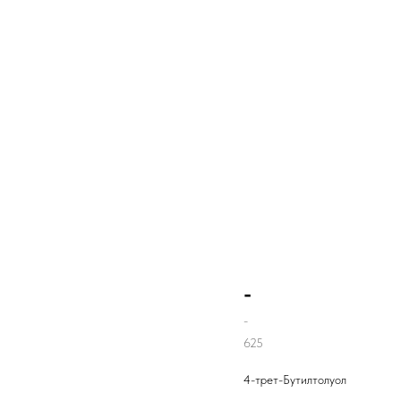
-
-
625
4-трет-Бутилтолуол