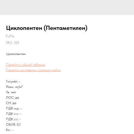
Циклопентен (Пентаметилен)
C₅H₈
SKU:
525
Циклопентен
Перейти к общей таблице
Перейти на главную страницу сайта
Госучёт: -
Разм.: мг/м³
Тв.: нет
ЛОС: да
CH: да
ПДК м.р.: -
ПДК с.с.: -
ПДК с.г.: -
ОБУВ: 0,1
Кл.: -