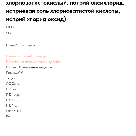
хлорноватистокислый, натрий оксихлорид,
натриевая соль хлорноватистой кислоты,
натрий хлорид оксид)
ClNaO
154
Натрий гипохлорит
Перейти к общей таблице
Перейти на главную страницу сайта
Госучёт: Взвешенные вещества
Разм.: мг/м³
Тв.: да
ЛОС: нет
CH: нет
ПДК м.р.: -
ПДК с.с.: -
ПДК с.г.: -
ОБУВ: 0,1
Кл.: -