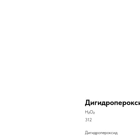
Дигидроперокси
H₂O₂
312
Дигидропероксид