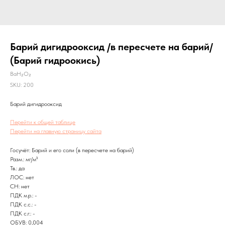
Барий дигидрооксид /в пересчете на барий/
(Барий гидроокись)
BaH₂O₂
SKU:
200
Барий дигидрооксид
Перейти к общей таблице
Перейти на главную страницу сайта
Госучёт: Барий и его соли (в пересчете на барий)
Разм.: мг/м³
Тв.: да
ЛОС: нет
CH: нет
ПДК м.р.: -
ПДК с.с.: -
ПДК с.г.: -
ОБУВ: 0,004