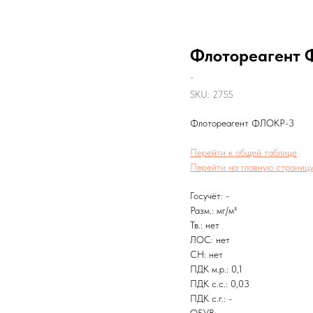
Флотореагент Ф
-
SKU:
2755
Флотореагент ФЛОКР-3
Перейти к общей таблице
Перейти на главную страницу
Госучёт: -
Разм.: мг/м³
Тв.: нет
ЛОС: нет
CH: нет
ПДК м.р.: 0,1
ПДК с.с.: 0,03
ПДК с.г.: -