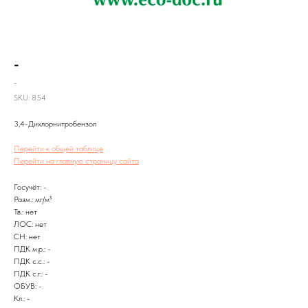
-
-
SKU:
854
3,4-Дихлорнитробензол
Перейти к общей таблице
Перейти на главную страницу сайта
Госучёт: -
Разм.: мг/м³
Тв.: нет
ЛОС: нет
CH: нет
ПДК м.р.: -
ПДК с.с.: -
ПДК с.г.: -
ОБУВ: -
Кл.: -