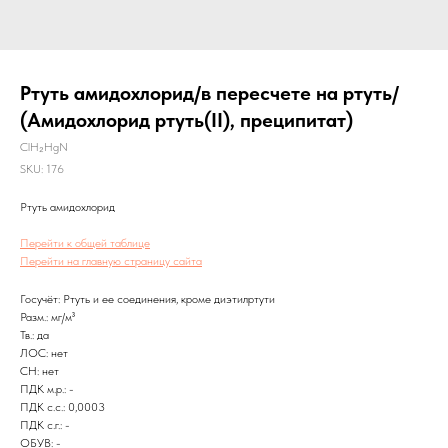
Ртуть амидохлорид/в пересчете на ртуть/
(Амидохлорид ртуть(II), преципитат)
ClH₂HgN
SKU:
176
Ртуть амидохлорид
Перейти к общей таблице
Перейти на главную страницу сайта
Госучёт: Ртуть и ее соединения, кроме диэтилртути
Разм.: мг/м³
Тв.: да
ЛОС: нет
CH: нет
ПДК м.р.: -
ПДК с.с.: 0,0003
ПДК с.г.: -
ОБУВ: -