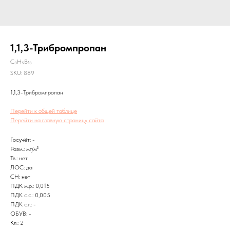
1,1,3-Трибромпропан
C₃H₅Br₃
SKU:
889
1,1,3-Трибромпропан
Перейти к общей таблице
Перейти на главную страницу сайта
Госучёт: -
Разм.: мг/м³
Тв.: нет
ЛОС: да
CH: нет
ПДК м.р.: 0,015
ПДК с.с.: 0,005
ПДК с.г.: -
ОБУВ: -
Кл.: 2