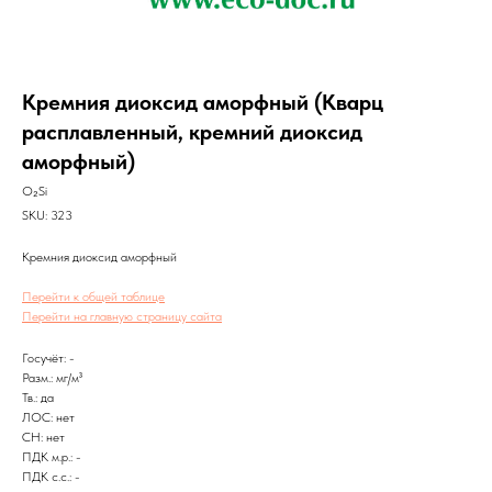
Кремния диоксид аморфный (Кварц
расплавленный, кремний диоксид
аморфный)
O₂Si
SKU:
323
Кремния диоксид аморфный
Перейти к общей таблице
Перейти на главную страницу сайта
Госучёт: -
Разм.: мг/м³
Тв.: да
ЛОС: нет
CH: нет
ПДК м.р.: -
ПДК с.с.: -