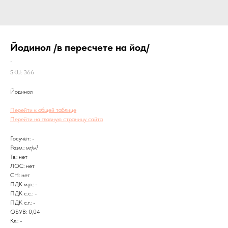
Йодинол /в пересчете на йод/
-
SKU:
366
Йодинол
Перейти к общей таблице
Перейти на главную страницу сайта
Госучёт: -
Разм.: мг/м³
Тв.: нет
ЛОС: нет
CH: нет
ПДК м.р.: -
ПДК с.с.: -
ПДК с.г.: -
ОБУВ: 0,04
Кл.: -