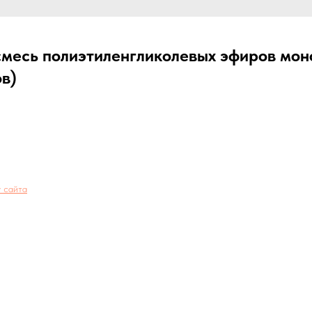
смесь полиэтиленгликолевых эфиров мо
в)
 сайта