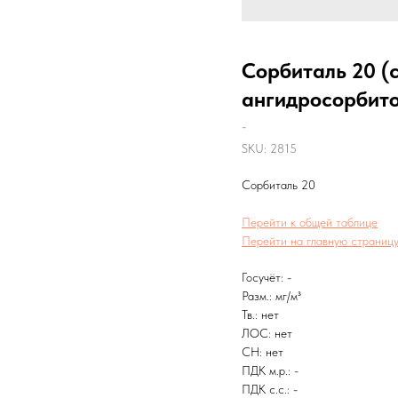
Сорбиталь 20 (
ангидросорбито
-
SKU:
2815
Сорбиталь 20
Перейти к общей таблице
Перейти на главную страницу
Госучёт: -
Разм.: мг/м³
Тв.: нет
ЛОС: нет
CH: нет
ПДК м.р.: -
ПДК с.с.: -