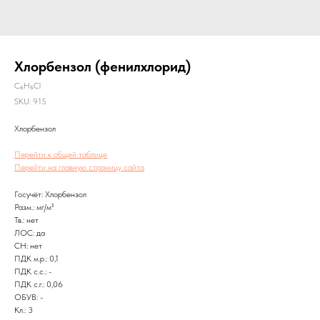
Хлорбензол (фенилхлорид)
C₆H₅Cl
SKU:
915
Хлорбензол
Перейти к общей таблице
Перейти на главную страницу сайта
Госучёт: Хлорбензол
Разм.: мг/м³
Тв.: нет
ЛОС: да
CH: нет
ПДК м.р.: 0,1
ПДК с.с.: -
ПДК с.г.: 0,06
ОБУВ: -
Кл.: 3