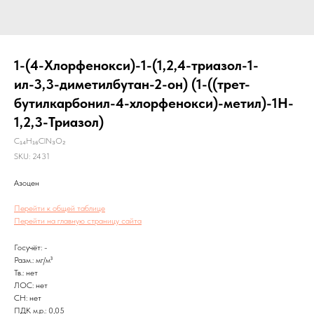
1-(4-Хлорфенокси)-1-(1,2,4-триазол-1-
ил-3,3-диметилбутан-2-он) (1-((трет-
бутилкарбонил-4-хлорфенокси)-метил)-1H-
1,2,3-Триазол)
C₁₄H₁₆ClN₃O₂
SKU:
2431
Азоцен
Перейти к общей таблице
Перейти на главную страницу сайта
Госучёт: -
Разм.: мг/м³
Тв.: нет
ЛОС: нет
CH: нет
ПДК м.р.: 0,05