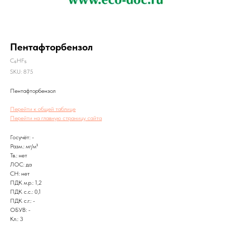
Пентафторбензол
C₆HF₅
SKU:
875
Пентафторбензол
Перейти к общей таблице
Перейти на главную страницу сайта
Госучёт: -
Разм.: мг/м³
Тв.: нет
ЛОС: да
CH: нет
ПДК м.р.: 1,2
ПДК с.с.: 0,1
ПДК с.г.: -
ОБУВ: -
Кл.: 3