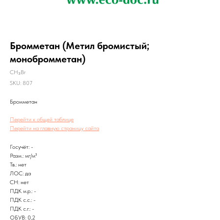
Бромметан (Метил бромистый;
монобромметан)
CH₃Br
SKU:
807
Бромметан
Перейти к общей таблице
Перейти на главную страницу сайта
Госучёт: -
Разм.: мг/м³
Тв.: нет
ЛОС: да
CH: нет
ПДК м.р.: -
ПДК с.с.: -
ПДК с.г.: -
ОБУВ: 0,2