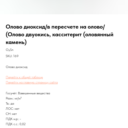
Олово диоксид/в пересчете на олово/
(Олово двуокись, касситерит (оловянный
камень)
O₂Sn
SKU:
169
Олово диоксид
Перейти к общей таблице
Перейти на главную страницу сайта
Госучёт: Взвешенные вещества
Разм.: мг/м³
Тв.: да
ЛОС: нет
CH: нет
ПДК м.р.: -
ПДК с.с.: 0,02