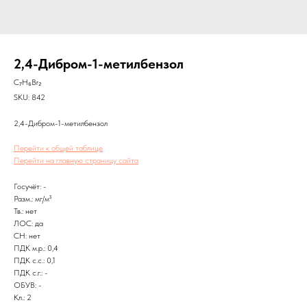
2,4-Дибром-1-метилбензол
C₇H₆Br₂
SKU:
842
2,4-Дибром-1-метилбензол
Перейти к общей таблице
Перейти на главную страницу сайта
Госучёт: -
Разм.: мг/м³
Тв.: нет
ЛОС: да
CH: нет
ПДК м.р.: 0,4
ПДК с.с.: 0,1
ПДК с.г.: -
ОБУВ: -
Кл.: 2