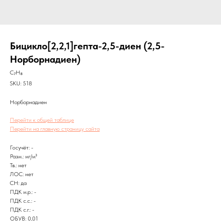
Бицикло[2,2,1]гепта-2,5-диен (2,5-
Норборнадиен)
C₇H₈
SKU:
518
Норборнадиен
Перейти к общей таблице
Перейти на главную страницу сайта
Госучёт: -
Разм.: мг/м³
Тв.: нет
ЛОС: нет
CH: да
ПДК м.р.: -
ПДК с.с.: -
ПДК с.г.: -
ОБУВ: 0,01