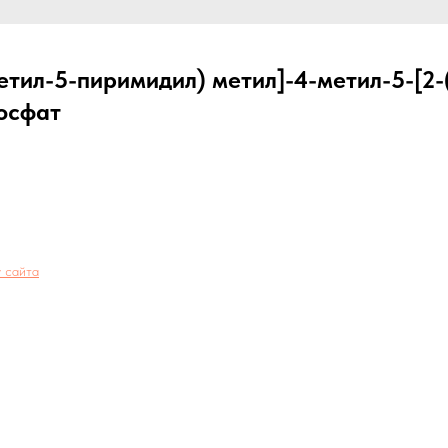
етил-5-пиримидил) метил]-4-метил-5-[2
осфат
 сайта