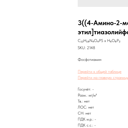
3((4-Амино-2-м
этил]тиазолийф
C₁₂H₁₈N₄O₄PS x H₆O₈P₂
SKU:
2148
Фосфотиамин
Перейти к общей таблице
Перейти на главную страницу
Госучёт: -
Разм.: мг/м³
Тв.: нет
ЛОС: нет
CH: нет
ПДК м.р.: -
ПДК с.с.: -